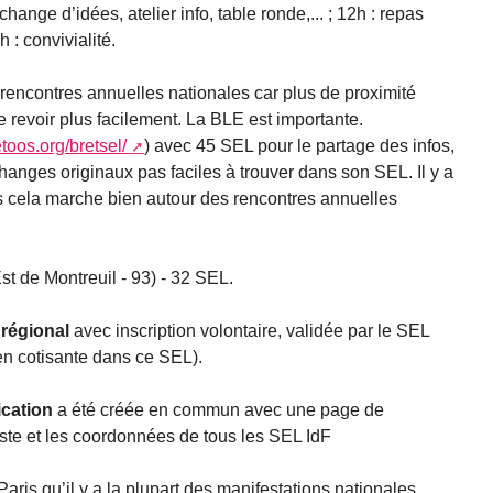
hange d’idées, atelier info, table ronde,... ; 12h : repas
 : convivialité.
 rencontres annuelles nationales car plus de proximité
 revoir plus facilement. La BLE est importante.
etoos.org/bretsel/
) avec 45 SEL pour le partage des infos,
anges originaux pas faciles à trouver dans son SEL. Il y a
s cela marche bien autour des rencontres annuelles
t de Montreuil - 93) - 32 SEL.
 régional
avec inscription volontaire, validée par le SEL
ien cotisante dans ce SEL).
cation
a été créée en commun avec une page de
iste et les coordonnées de tous les SEL IdF
aris qu’il y a la plupart des manifestations nationales